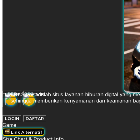
BERAS889 adalah situs layanan hiburan digital yang 
LOGIN
DAFTAR
sehingga memberikan kenyamanan dan keamanan bagi p
LOGIN
DAFTAR
Game
Link Alternatif
Size Chart & Product Info