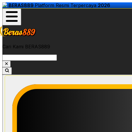
BERAS889
Platform Resmi Terpercaya
2026
Cari Kami BERAS889