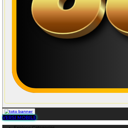
VERSI MOBILE
Explore Categories