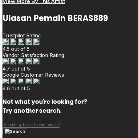
View More By This Artist
Ulasan Pemain BERAS889
Trustpilot Rating
4.5 out of 5
Vendor Satisfaction Rating
4.7 out of 5
Google Customer Reviews
4.6 out of 5
Not what you're looking for?
Try another search.