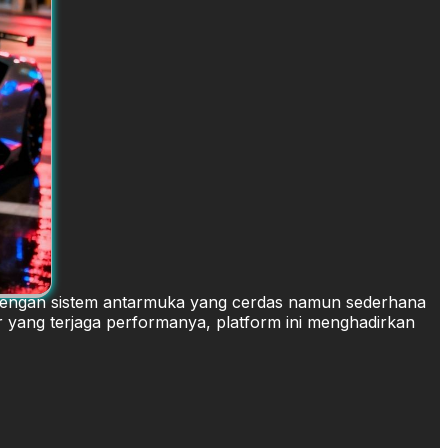
 dengan sistem antarmuka yang cerdas namun sederhana
yang terjaga performanya, platform ini menghadirkan